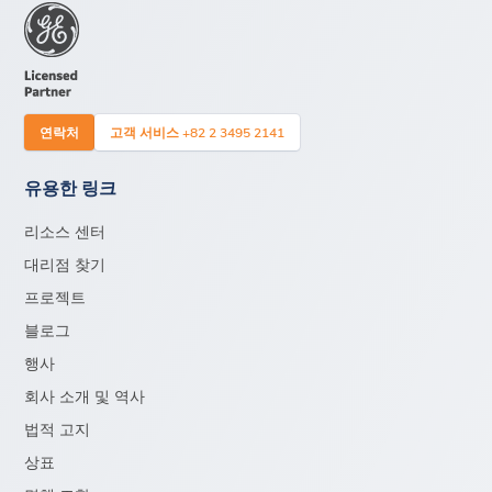
연락처
고객 서비스 +82 2 3495 2141
유용한 링크
리소스 센터
대리점 찾기
프로젝트
블로그
행사
회사 소개 및 역사
법적 고지
상표