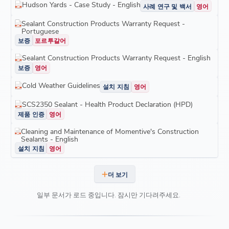
Hudson Yards - Case Study - English
사례 연구 및 백서
영어
Sealant Construction Products Warranty Request -
Portuguese
보증
포르투갈어
Sealant Construction Products Warranty Request - English
보증
영어
Cold Weather Guidelines
설치 지침
영어
SCS2350 Sealant - Health Product Declaration (HPD)
제품 인증
영어
Cleaning and Maintenance of Momentive's Construction
Sealants - English
설치 지침
영어
더 보기
일부 문서가 로드 중입니다. 잠시만 기다려주세요.