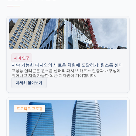
더운 날씨와 추운 날씨에서 쉽게 총을 쏘고 공구를 사용할 수
있습니다.
대부분의 비다공성 기질 및 마감재에 프라이머 없이 접착, 일
부는 프라이머가 필요할 수 있습니다.
SilPruf™ SCS2000 실란트
및
UltraGlaze™ 구조용 실란트
제품군과
완벽하게 호환됩니다
환경적 책임
초저 VOC(휘발성 유기 화합물) 함량
LEED 프로그램
요건을 충족합니다
사례 연구
지속 가능한 디자인의 새로운 차원에 도달하기: 윈스롭 센터
고성능 실리콘은 윈스롭 센터의 패시브 하우스 인증과 내구성이
뛰어나고 지속 가능한 외관 디자인에 기여합니다.
자세히 알아보기
프로젝트 프로필