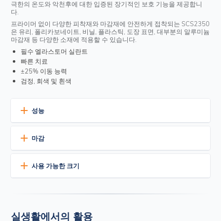
극한의 온도와 악천후에 대한 입증된 장기적인 보호 기능을 제공합니
다.
프라이머 없이 다양한 피착재와 마감재에 안전하게 접착되는 SCS2350
은 유리, 폴리카보네이트, 비닐, 플라스틱, 도장 표면, 대부분의 알루미늄
마감재 등 다양한 소재에 적용할 수 있습니다.
필수 엘라스토머 실란트
빠른 치료
±25% 이동 능력
검정, 회색 및 흰색
성능
뛰어난 내구성
마감
극한의 온도, 자외선, 비, 눈에 대한 내구성이 입증되었으며 탄성
변화가 미미합니다.
현재 세 가지 표준 색상으로 제공됩니다:
이동 용량
사용 가능한 크기
확장 및 압축 사이클링 복구 기능을 갖춘 ±25% 이동 용량
블랙
회색
흰색
55°F(-48°C)~250°F(121°C), 단기간 간헐적으로 노출 시 최
사용 가능 국가:
대 350°F(177°C)까지 유연하게 유지됩니다.
10.1온스(299ml) 플라스틱 코킹 카트리지
빠르고 간편한 적용
호일 소시지 팩 20온스(591.5ml)(주문 제작)
실생활에서의 활용
치료 시간 단축을 위한 가속 치료