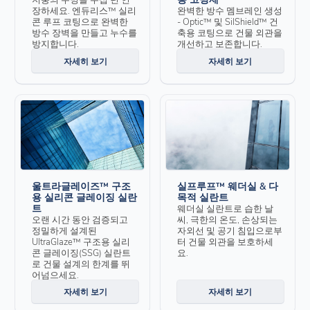
장하세요. 엔듀리스™ 실리
완벽한 방수 멤브레인 생성
콘 루프 코팅으로 완벽한
- Optic™ 및 SilShield™ 건
방수 장벽을 만들고 누수를
축용 코팅으로 건물 외관을
방지합니다.
개선하고 보존합니다.
자세히 보기
자세히 보기
울트라글레이즈™ 구조
실프루프™ 웨더실 & 다
용 실리콘 글레이징 실란
목적 실란트
트
웨더실 실란트로 습한 날
오랜 시간 동안 검증되고
씨, 극한의 온도, 손상되는
정밀하게 설계된
자외선 및 공기 침입으로부
UltraGlaze™ 구조용 실리
터 건물 외관을 보호하세
콘 글레이징(SSG) 실란트
요.
로 건물 설계의 한계를 뛰
어넘으세요.
자세히 보기
자세히 보기