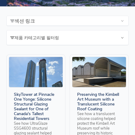
섹션 링크
제품 카테고리별 필터링
SkyTower at Pinnacle
Preserving the Kimbell
One Yonge: Silicone
Art Museum with a
Structural Glazing
Translucent Silicone
Sealant for One of
Roof Coating
Canada's Tallest
See how a translucent
Residential Towers
silicone coating helped
See how UltraGlaze
protect the Kimbell Art
SSG4600 structural
Museum roof while
glazing sealant helped
preserving its historic