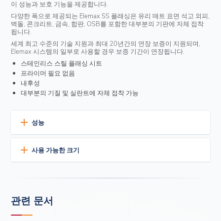
이 성능과 보호 기능을 제공합니다.
다양한 폭으로 제공되는 Elemax SS 플래싱은 유리 매트 표면 석고 외피,
벽돌, 콘크리트, 금속, 합판, OSB를 포함한 대부분의 기판에 자체 접착
됩니다.
세계 최고 수준의 기술 지원과 최대 20년간의 연장 보증이 지원되며,
Elemax 시스템의 일부로 사용할 경우 보증 기간이 연장됩니다.
스테인리스 스틸 플래싱 시트
프라이머 필요 없음
내후성
대부분의 기질 및 실란트에 자체 접착 가능
성능
탁월한 내구성
사용 가능한 크기
유연한 2밀리미터 타입 304 스테인리스 스틸 시트에 8밀리
미터 부틸 접착제 및 실리콘 이형 라이너를 사용합니다.
제품 크기
펑크, 찢김, 자외선에 대한 뛰어난
내구성↪f_200D↩
표준 너비 50피트(15m) 롤:
빠르고 간편한 적용
4인치(102mm)
관련 문서
자가 부착
6인치(152mm)
프라이머 필요 없음
12인치(305mm)
손으로 바르고 비닐 또는 강철 롤러로 제자리에 고정합니다.