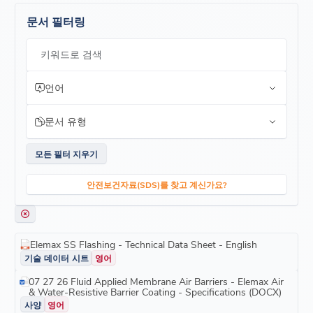
18인치(457mm)
20°~170°F(-7°C~77°C) 범위의 온도에서 사용 가능
문서 필터링
24인치(610mm)
관통 벽, 트랜지션, 디테일, 커튼월 주변, 창문 및 도어 팬, 잼
36인치(914mm)
클로저, 지붕에서 난간까지 등 다양한 플래싱 애플리케이션
에
탁월합니다↪f_200D↩
.
키워드로 검색
뛰어난 밀착력
대부분의 기질에 안전하게 자체 접착됨
언어
Elemax 2600 AWB 코팅
,
Elemax 5000 액상 플래싱은
물론
대부분의 실란트, 단열재, 지하 방수재 및 지붕
용 막과
호환됩
문서 유형
니다‍
지속 가능한
모든 필터 지우기
60% 재활용 스테인리스 스틸로 제작
LEED
점수
획득에 기여합니다‍
안전보건자료(SDS)를 찾고 계신가요?
보증
제조업체는 본 제품이 올바르게 보관 및 적용될 경우 제조업체의
사양을 충족함을 보증합니다. 만족스럽지 않은 경우 구매 증빙
자료를 반환하여 환불받으세요. 제조업체는 구매 가격을 초과하
는 손해에 대해 책임을 지지 않습니다. 이는 제품 결함/고장에 대
Elemax SS Flashing - Technical Data Sheet - English
한 유일하고 배타적인 구제책/책임입니다. 본 보증은 상품성 또
기술 데이터 시트
영어
는 적합성에 대한 보증을 포함하여 명시적이든 묵시적이든 다른
모든 보증을 대신합니다. 회원님에게는 주마다 다른 권리가 있을
07 27 26 Fluid Applied Membrane Air Barriers - Elemax Air
수 있으므로 위의 제한/배제 사항이 회원님에게 적용되지 않을
& Water-Resistive Barrier Coating - Specifications (DOCX)
수도 있습니다.
사양
영어