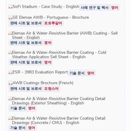
최대 20년 간의
시공 및 자재 보증이
제공될 수 있습니다. 보증
유효성을 확인하기 위해서는 제3자 엔지니어링 업체의 완공 프
SoFi Stadium - Case Study - English
사례 연구 및 백서
영어
로젝트 검사가 필수입니다. 자세한 내용은 각 제품 라벨을 참조
하십시오.
GE Elemax AWB - Portuguese - Brochure
제한 사항
판매 시트 및 브로셔
포르투갈어
고객은 제품을 평가하고 특정 애플리케이션에 대한 사용 적합성
Elemax Air & Water-Resistive Barrier (AWB) Coating - Sell
을 스스로 판단해야 합니다. 자세한 제품 정보는 해당 제품 데이
Sheet - English
터 시트를 참조하세요.
판매 시트 및 브로셔
영어
Elemax Air & Water-Resistive Barrier Coating - Cold
Weather Application Sell Sheet - English
판매 시트 및 브로셔
영어
ESR - 3983 Evaluation Report
기술 문서
영어
AWB Coatings Brochure (French)
판매 시트 및 브로셔
프랑스어
Elemax Air & Water-Resistive Barrier Coating Detail
Drawings (Exterior Sheathing) - English
기술 문서
영어
Elemax Air & Water-Resistive Barrier Coating Detail
Drawings (Concrete / CMU) - English
기술 문서
영어