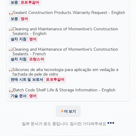
보증
포르투갈어
Sealant Construction Products Warranty Request - English
보증
영어
Cleaning and Maintenance of Momentive's Construction
Sealants - English
설치 지침
영어
Cleaning and Maintenance of Momentive's Construction
Sealants - French
설치 지침
프랑스어
Silicones de alta tecnologia para aplicação em vedação e
fachada de pele de vidro
판매 시트 및 브로셔
포르투갈어
Batch Code Shelf Life & Storage Information - English
기술 문서
영어
더 보기
일부 문서가 로드 중입니다. 잠시만 기다려주세요.