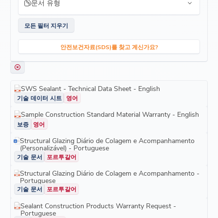
문서 유형
모든 필터 지우기
안전보건자료(SDS)를 찾고 계신가요?
SWS Sealant - Technical Data Sheet - English
기술 데이터 시트
영어
Sample Construction Standard Material Warranty - English
보증
영어
Structural Glazing Diário de Colagem e Acompanhamento
(Personalizável) - Portuguese
기술 문서
포르투갈어
Structural Glazing Diário de Colagem e Acompanhamento -
Portuguese
기술 문서
포르투갈어
Sealant Construction Products Warranty Request -
Portuguese