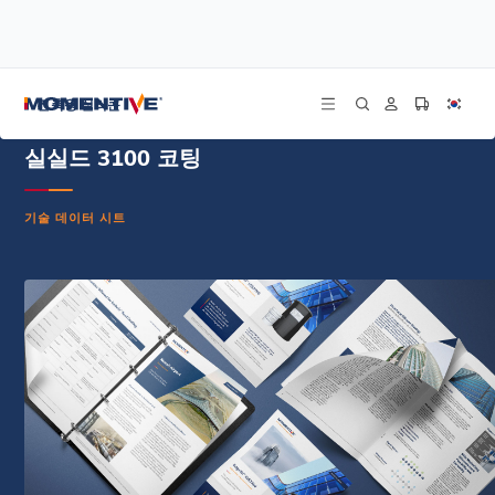
/
/
/
홈
리소스
문서 센터
실실드 3100 코팅 - 기술 데이터 시트 - 간체 중국어
건축용 실리콘
실실드 3100 코팅
기술 데이터 시트