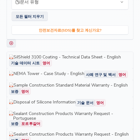
문서 유형
모든 필터 지우기
안전보건자료(SDS)를 찾고 계신가요?
SilShield 3100 Coating - Technical Data Sheet - English
기술 데이터 시트
영어
NEMA Tower - Case Study - English
사례 연구 및 백서
영어
Sample Construction Standard Material Warranty - English
보증
영어
Disposal of Silicone Information
기술 문서
영어
Sealant Construction Products Warranty Request -
Portuguese
보증
포르투갈어
Sealant Construction Products Warranty Request - English