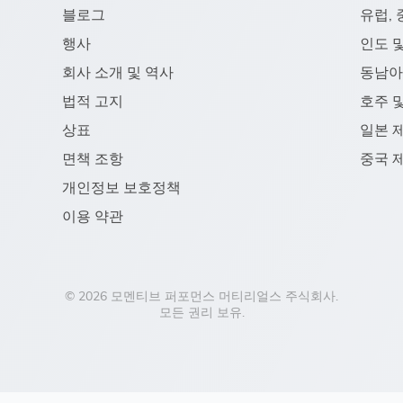
블로그
유럽,
행사
인도 
회사 소개 및 역사
동남아
법적 고지
호주 
상표
일본 
면책 조항
중국 
개인정보 보호정책
이용 약관
© 2026 모멘티브 퍼포먼스 머티리얼스 주식회사.
모든 권리 보유.