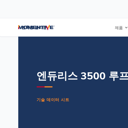
/
/
/
홈
리소스
문서 센터
엔듀리스 3500 지붕 코팅 - 기술 데이터 시
건축용 실리콘
제품
엔듀리스 3500 루
기술 데이터 시트