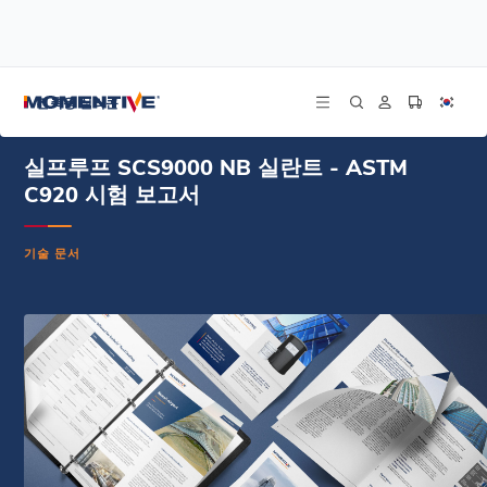
/
/
/
홈
리소스
문서 센터
실프루프 SCS9000 NB 실란트 - ASTM C920 시험 보고서
건축용 실리콘
실프루프 SCS9000 NB 실란트 - ASTM
C920 시험 보고서
기술 문서