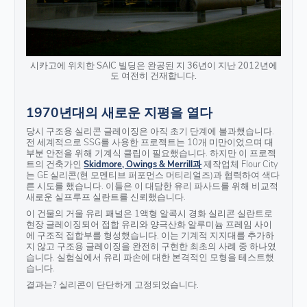
시카고에 위치한 SAIC 빌딩은 완공된 지 36년이 지난 2012년에
도 여전히 건재합니다.
1970년대의 새로운 지평을 열다
당시 구조용 실리콘 글레이징은 아직 초기 단계에 불과했습니다.
전 세계적으로 SSG를 사용한 프로젝트는 10개 미만이었으며 대
부분 안전을 위해 기계식 클립이 필요했습니다. 하지만 이 프로젝
트의 건축가인
Skidmore, Owings & Merrill과
제작업체 Flour City
는 GE 실리콘(현 모멘티브 퍼포먼스 머티리얼즈)과 협력하여 색다
른 시도를 했습니다. 이들은 이 대담한 유리 파사드를 위해 비교적
새로운 실프루프 실란트를 신뢰했습니다.
이 건물의 거울 유리 패널은 1액형 알콕시 경화 실리콘 실란트로
현장 글레이징되어 접합 유리와 양극산화 알루미늄 프레임 사이
에 구조적 접합부를 형성했습니다. 이는 기계적 지지대를 추가하
지 않고 구조용 글레이징을 완전히 구현한 최초의 사례 중 하나였
습니다. 실험실에서 유리 파손에 대한 본격적인 모형을 테스트했
습니다.
결과는? 실리콘이 단단하게 고정되었습니다.