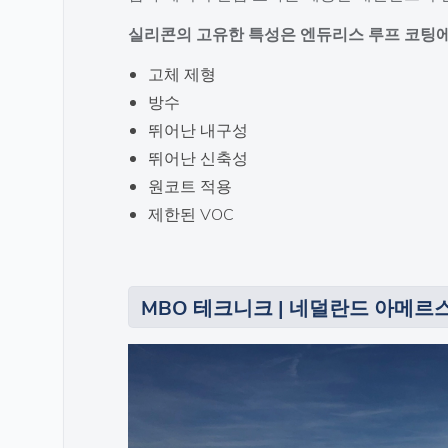
실리콘의 고유한 특성은 엔듀리스 루프 코팅에
고체 제형
방수
뛰어난 내구성
뛰어난 신축성
원코트 적용
제한된 VOC
MBO 테크니크 | 네덜란드 아메