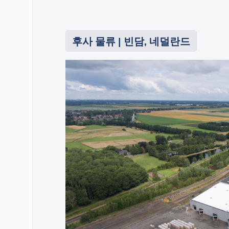
후사 물류 | 빈담, 네덜란드