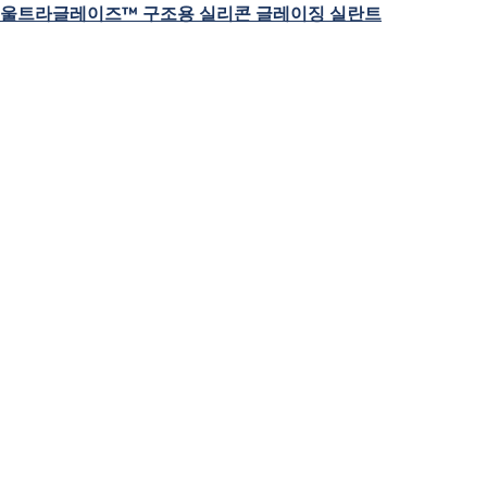
울트라글레이즈™ 구조용 실리콘 글레이징 실란트